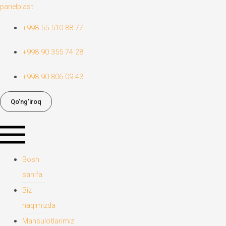
Skip
panelplast
to
+998 55 510 88 77
content
+998 90 355 74 28
+998 90 806 09 43
Qo'ng'iroq
Menu
Bosh
sahifa
Biz
haqimizda
Mahsulotlarimiz