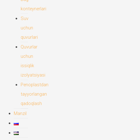
konteynerlari
Suv
uchun
quvurlari
Quvurlar
uchun
issiqlik
izolyatsiyasi
Penoplastdan
tayyorlangan
qadoqlash
Manzil