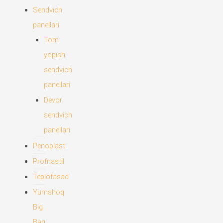
Sendvich
panellari
Tom
yopish
sendvich
panellari
Devor
sendvich
panellari
Penoplast
Profnastil
Teplofasad
Yumshoq
Big
Bag