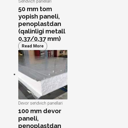
Sendvich panellari
50 mm tom
yopish paneli,
penoplastdan
(qalinligi metall
0.37/0.37 mm)
Read More
Devor sendvich panellari
100 mm devor
paneli,
penoplastdan