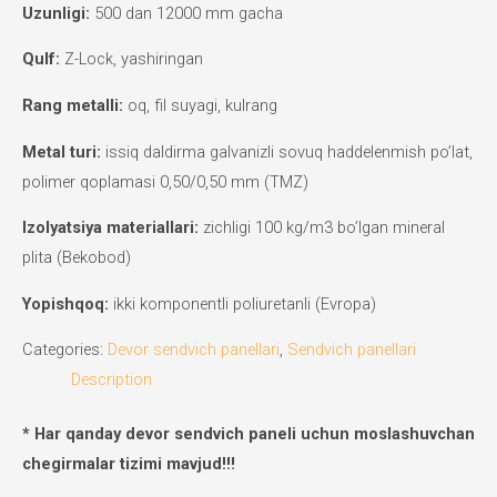
Uzunligi:
500 dan 12000 mm gacha
Qulf:
Z-Lock, yashiringan
Rang metalli:
oq, fil suyagi, kulrang
Metal turi:
issiq daldirma galvanizli sovuq haddelenmish po’lat,
polimer qoplamasi 0,50/0,50 mm (TMZ)
Izolyatsiya materiallari:
zichligi 100 kg/m3 bo’lgan mineral
plita (Bekobod)
Yopishqoq:
ikki komponentli poliuretanli (Evropa)
Categories:
Devor sendvich panellari
,
Sendvich panellari
Description
* Har qanday devor sendvich paneli uchun moslashuvchan
chegirmalar tizimi mavjud!!!